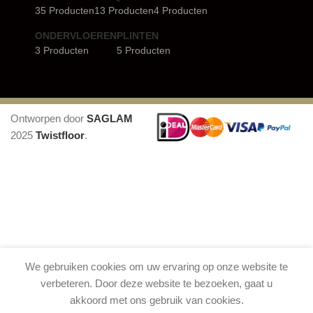
35 Producten
13 Producten
4 Producten
ONDERVLOEREN
PLINTEN
3 Producten
5 Producten
Ontworpen door
SAGLAM
2025
Twistfloor
.
We gebruiken cookies om uw ervaring op onze website te
verbeteren. Door deze website te bezoeken, gaat u
akkoord met ons gebruik van cookies.