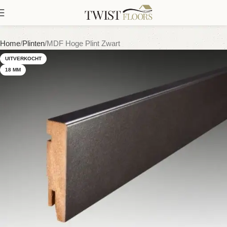
Home
Plinten
MDF Hoge Plint Zwart
UITVERKOCHT
18 MM