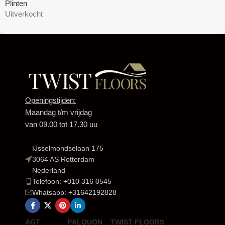
Plinten
Uitverkocht
Openingstijden:
Maandag t/m vrijdag
van 09.00 tot 17.30 uu
IJsselmondselaan 175
3064 AS Rotterdam
Nederland
Telefoon: +010 316 0545
Whatsapp: +31642192828
AGT
FALQUON
TWIST FLOORS