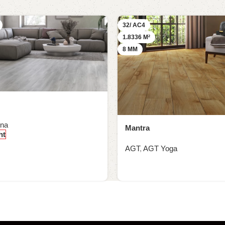
32/ AC4
1.8336 M²
8 MM
na
Mantra
ht
AGT
,
AGT Yoga