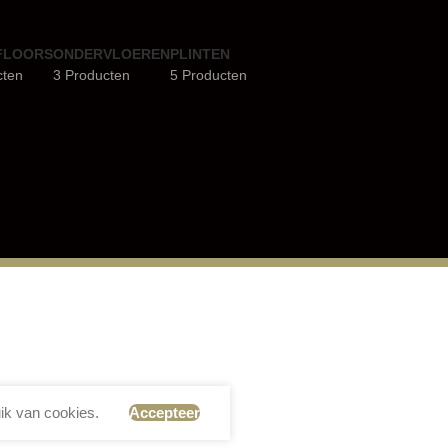
FLOORS
ONDERVLOEREN
PLINTEN
cten
3 Producten
5 Producten
ik van cookies.
Accepteer