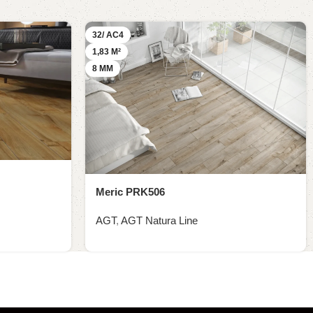
32/ AC4
1,83 M²
8 MM
Meric PRK506
AGT
,
AGT Natura Line