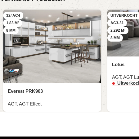
32/ AC4
UITVERKOCHT
1,83 M²
AC3-31
8 MM
2,292 M²
8 MM
Lotus
AGT
,
AGT Lu
Uitverkoc
Everest PRK903
AGT
,
AGT Effect