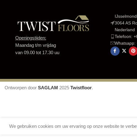
IJsselmond
3064 AS R
Nederland
Telefoon: 
Openingstijden:
Whatsapp:
Maandag t/m vrijdag
van 09.00 tot 17.30 uu
Ontworpen door
SAGLAM
2025
Twistfloor
.
We gebruiken cookies om uw ervaring op onze website te verbet