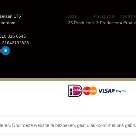
selaan 175
AGT
FALQUON
TWIST 
otterdam
35 Producten
13 Producten
4 Produ
+010 316 0545
 +31642192828
eren. Door deze website te bezoeken, gaat u akkoord met ons gebru