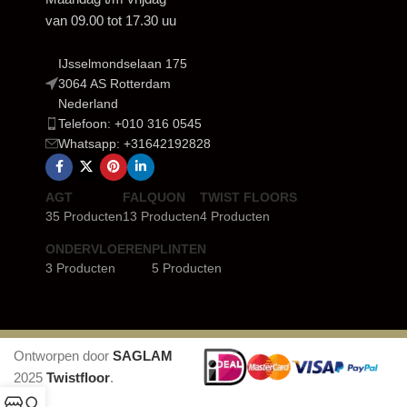
van 09.00 tot 17.30 uu
IJsselmondselaan 175
3064 AS Rotterdam
Nederland
Telefoon: +010 316 0545
Whatsapp: +31642192828
AGT
FALQUON
TWIST FLOORS
35 Producten
13 Producten
4 Producten
ONDERVLOEREN
PLINTEN
3 Producten
5 Producten
Ontworpen door
SAGLAM
2025
Twistfloor
.