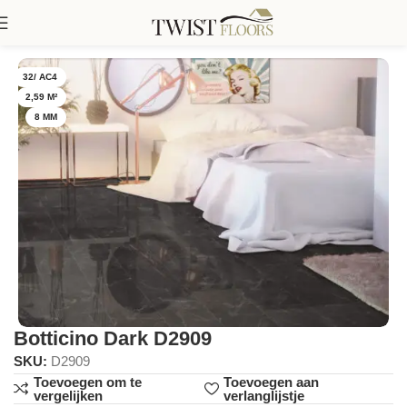
Home
Falquon
Falquon Blue Line Stone
32/ AC4
2,59 M²
8 MM
Botticino Dark D2909
SKU:
D2909
Toevoegen om te
Toevoegen aan
vergelijken
verlanglijstje