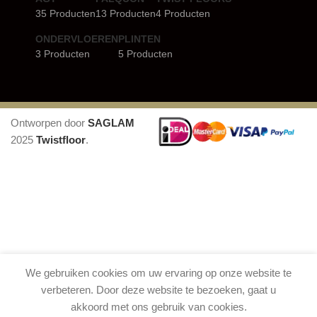
35 Producten
13 Producten
4 Producten
ONDERVLOEREN
PLINTEN
3 Producten
5 Producten
Ontworpen door
SAGLAM
2025
Twistfloor
.
We gebruiken cookies om uw ervaring op onze website te
verbeteren. Door deze website te bezoeken, gaat u
akkoord met ons gebruik van cookies.