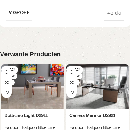
V-GROEF
4-zijdig
Verwante Producten
32/ AC4
32/ AC4
2,59 M²
2,59 M²
8 MM
8 MM
Botticino Light D2911
Carrera Marmor D2921
Falquon
,
Falquon Blue Line
Falquon
,
Falquon Blue Line