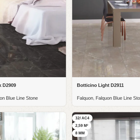
k D2909
Botticino Light D2911
on Blue Line Stone
Falquon
,
Falquon Blue Line St
32/ AC4
2,59 M²
8 MM