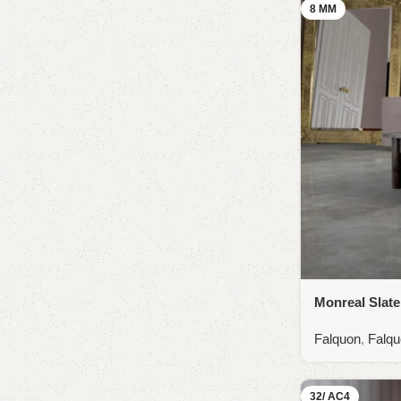
8 MM
Actief in bouw, interieur of retail.
Kwaliteitsbewustzijn en professionele
uitstraling.
"Samen maken we vloeren tot een succes!"
Contacteer ons
Monreal Slat
Falquon
,
Falqu
32/ AC4