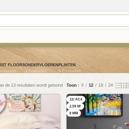
IST FLOORS
ONDERVLOEREN
PLINTEN
roducten
3 Producten
5 Producten
an de 13 resultaten wordt getoond
Toon
9
12
18
24
32/ AC4
2,59 M²
8 MM