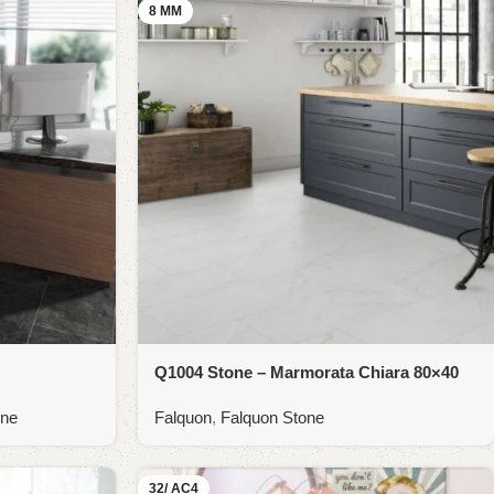
8 MM
Q1004 Stone – Marmorata Chiara 80×40
one
Falquon
,
Falquon Stone
32/ AC4