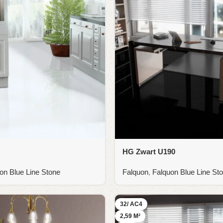
HG Zwart U190
on Blue Line Stone
Falquon
,
Falquon Blue Line St
32/ AC4
2,59 M²