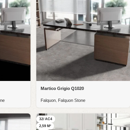
Martico Grigio Q1020
one
Falquon
,
Falquon Stone
32/ AC4
2,59 M²