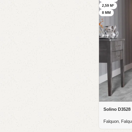
2,59 M²
8 MM
Solino D3528
Falquon
,
Falqu