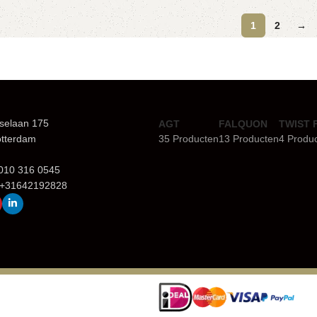
1
2
→
selaan 175
AGT
FALQUON
TWIST 
otterdam
35 Producten
13 Producten
4 Produ
+010 316 0545
 +31642192828