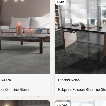
8 MM
e D4178
Pindos D3527
on Blue Line Stone
Falquon
,
Falquon Blue Line St
32/ AC4