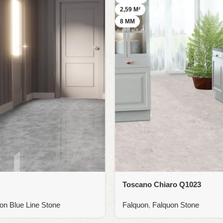
2,59 M²
8 MM
Toscano Chiaro Q1023
on Blue Line Stone
Falquon
,
Falquon Stone