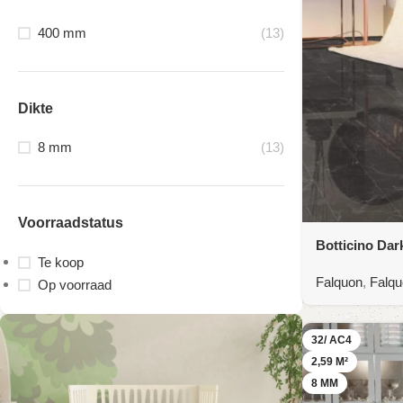
400 mm
(13)
Dikte
8 mm
(13)
Voorraadstatus
Botticino Dar
Te koop
Falquon
,
Falqu
Op voorraad
32/ AC4
2,59 M²
8 MM