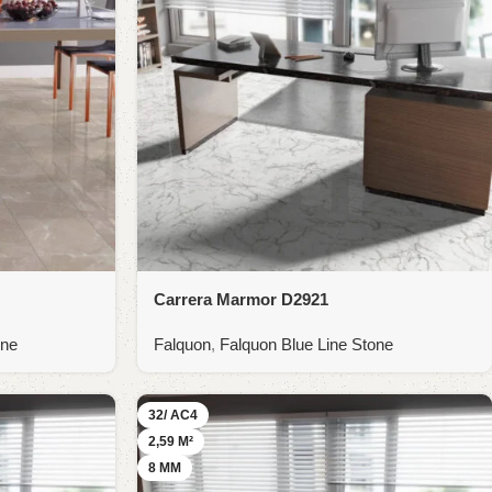
Carrera Marmor D2921
one
Falquon
,
Falquon Blue Line Stone
32/ AC4
2,59 M²
8 MM