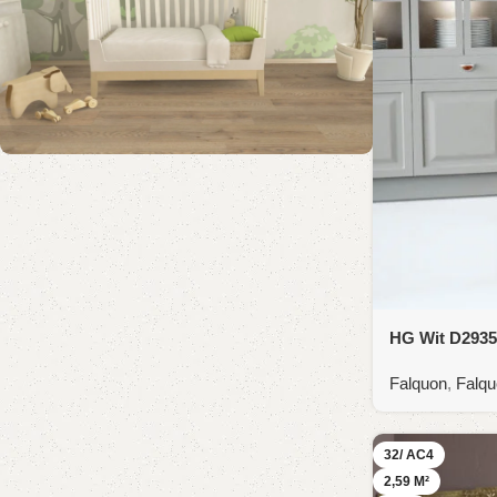
Word Twistfloor-dealer
🚀 "Word Twistfloor-dealer en groei met
ons mee!"
Waarom dealer worden?
✔ Samenwerken met een
toonaangevend
laminaat- en parketmerk
.
HG Wit D2935
✔ Aantrekkelijke winstmarges & exclusieve
deals.
Falquon
,
Falqu
✔ Ondersteuning bij marketing en logistiek.
✔ Innovatieve collecties met Nederlandse
trends.
32/ AC4
2,59 M²
📍 Voorwaarden: