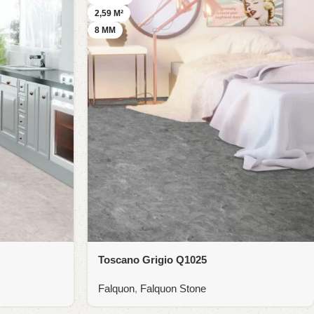
2,59 M²
8 MM
Toscano Grigio Q1025
Falquon
,
Falquon Stone