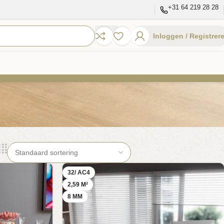
+31 64 219 28 28
Inloggen / Registrer
32/ AC4
2,59 M²
8 MM